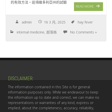
的有效方法。這項維多利亞州的試驗
READ MORE
admin
16 3 月, 2025
hay fever
internal medicine
,
部落格
No Comments »
​DISCLAIMER:
The information contained in this Site is for general
information purposes only. While we endeavour to keep
the information up to date and correct, we can make no
representations or warranties of any kind, express or
implied, about the completeness, accuracy, reliability,